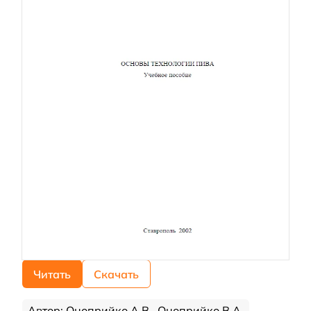
Читать
Скачать
Автор: Оноприйко А.В., Оноприйко В.А.