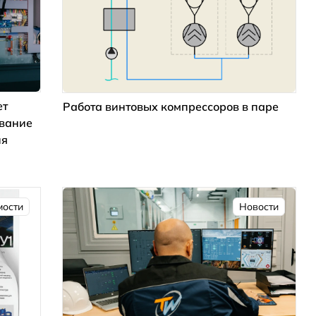
ет
Работа винтовых компрессоров в паре
ование
ия
мости
Новости