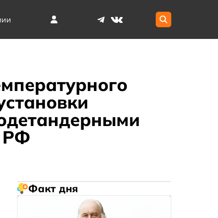
мии
емпературного
установки
бодетандерными
а РФ
Факт дня