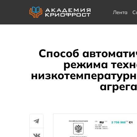
Лента
С
Способ автомати
режима техн
низкотемпературн
агрег