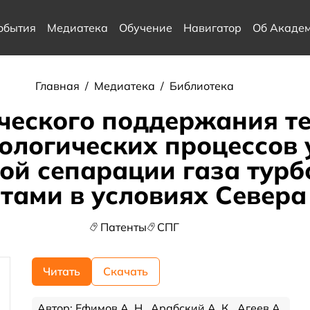
обытия
Медиатека
Обучение
Навигатор
Об Акаде
Главная
/
Медиатека
/
Библиотека
ческого поддержания т
ологических процессов 
ой сепарации газа тур
атами в условиях Север
Патенты
СПГ
Читать
Скачать
Автор: Ефимов А. Н., Арабский А. К., Агеев А.