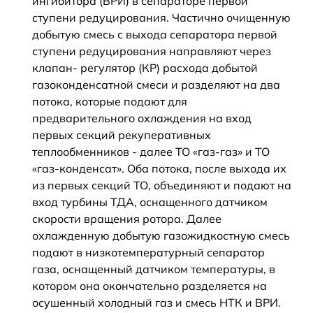
ингибитора (ВРИ) в сепараторе первой
ступени редуцирования. Частично очищенную
добытую смесь с выхода сепаратора первой
ступени редуцирования направляют через
клапан- регулятор (КР) расхода добытой
газоконденсатной смеси и разделяют на два
потока, которые подают для
предварительного охлаждения на вход
первых секций рекуперативных
теплообменников - далее ТО «газ-газ» и ТО
«газ-конденсат». Оба потока, после выхода их
из первых секций ТО, объединяют и подают на
вход турбины ТДА, оснащенного датчиком
скорости вращения ротора. Далее
охлажденную добытую газожидкостную смесь
подают в низкотемпературный сепаратор
газа, оснащенный датчиком температуры, в
котором она окончательно разделяется на
осушенный холодный газ и смесь НТК и ВРИ.