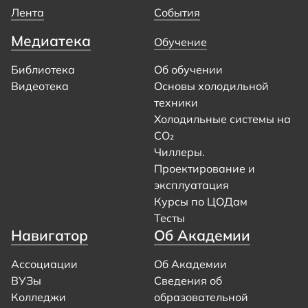
Лента
События
Медиатека
Обучение
Библиотека
Об обучении
Видеотека
Основы холодильной
техники
Холодильные системы на
CO₂
Чиллеры.
Проектирование и
эксплуатация
Курсы по ЦОДам
Тесты
Навигатор
Об Академии
Ассоциации
Об Академии
ВУЗы
Сведения об
Колледжи
образовательной