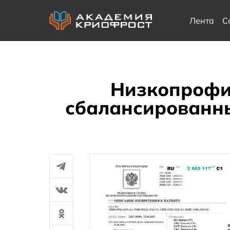
Лента
С
Низкопрофи
сбалансированн