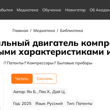
обытия
Медиатека
Обучение
Навигатор
Об Акаде
Главная
/
Медиатека
/
Библиотека
льный двигатель компр
ыми характеристиками 
Патенты
Компрессоры
Бытовые приборы
Читать
Скачать
Автор: Ян Б., Ляо Х., Дай Ц.
Год: 2025
Язык: Русский
Тип: Патенты