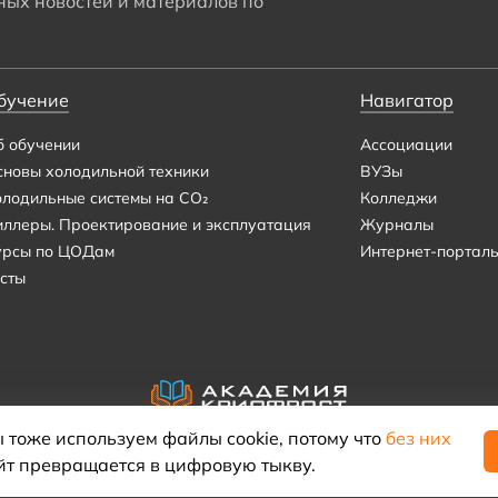
ых новостей и материалов по
бучение
Навигатор
б обучении
Ассоциации
сновы холодильной техники
ВУЗы
олодильные системы на CO₂
Колледжи
иллеры. Проектирование и эксплуатация
Журналы
урсы по ЦОДам
Интернет-портал
сты
 тоже используем файлы cookie, потому что
без них
йт превращается в цифровую тыкву.
© 2021–2026 «Академия КриоФрост»