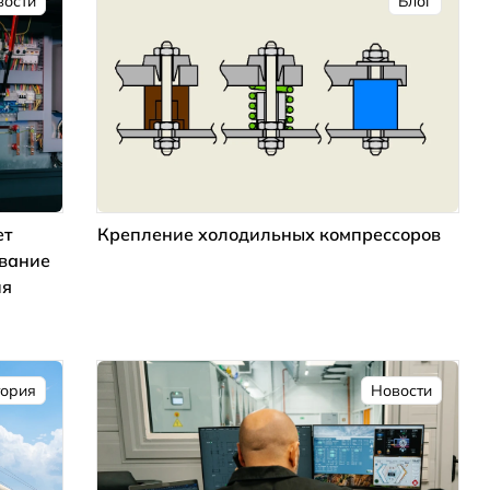
вости
Блог
ет
Крепление холодильных компрессоров
ование
ия
тория
Новости