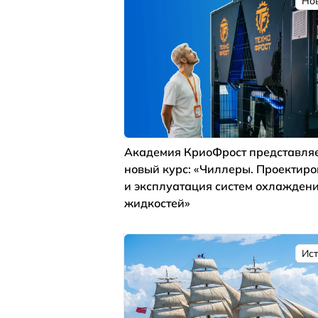
Но
Академия КриоФрост представля
новый курс: «Чиллеры. Проектир
и эксплуатация систем охлажден
жидкостей»
Ис