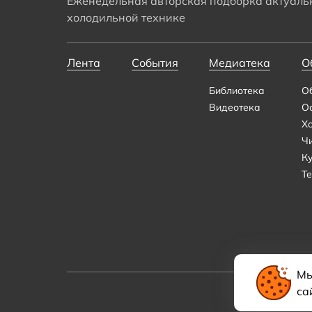
Еженедельная авторская подборка актуальн
холодильной технике
Лента
События
Медиатека
О
Библиотека
О
Видеотека
О
Х
Ч
К
Те
Мы
са