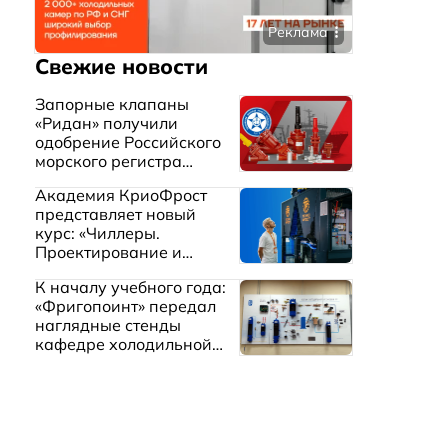
Реклама
Свежие новости
Запорные клапаны
«Ридан» получили
одобрение Российского
морского регистра
судоходства
Академия КриоФрост
представляет новый
курс: «Чиллеры.
Проектирование и
эксплуатация систем
К началу учебного года:
охлаждения жидкостей»
«Фригопоинт» передал
наглядные стенды
кафедре холодильной
техники МГТУ им.
Баумана