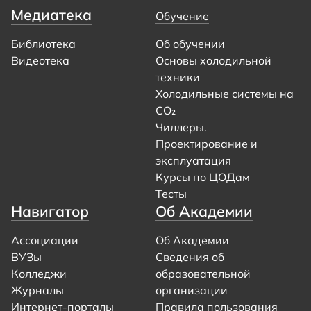
Медиатека
Обучение
Библиотека
Об обучении
Видеотека
Основы холодильной
техники
Холодильные системы на
CO₂
Чиллеры.
Проектирование и
эксплуатация
Курсы по ЦОДам
Тесты
Навигатор
Об Академии
Ассоциации
Об Академии
ВУЗы
Сведения об
Колледжи
образовательной
Журналы
организации
Интернет-порталы
Правила пользования