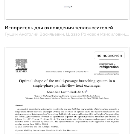
Испаритель для охлаждения теплоносителей
Гущин Анатолий Васильевич, Шаззо Рамазан Измаилович, Саркисов Александр Владимирович
не назначен