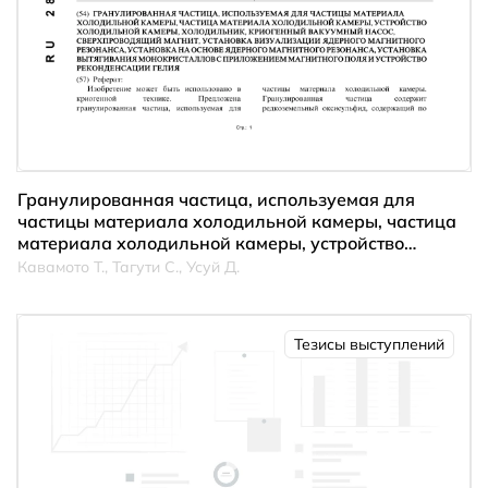
Гранулированная частица, используемая для
частицы материала холодильной камеры, частица
материала холодильной камеры, устройство
холодильной камеры, холодильник, криогенный
Кавамото Т., Тагути С., Усуй Д.
вакуумный насос…
Тезисы выступлений