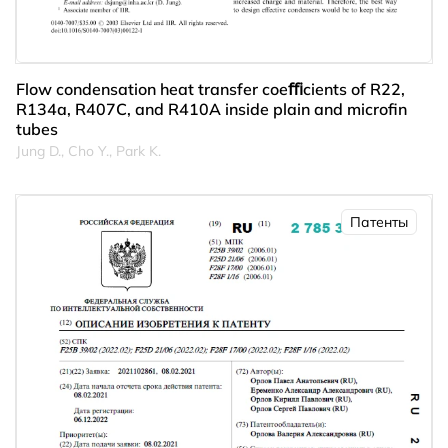
Flow condensation heat transfer coeﬃcients of R22,
R134a, R407C, and R410A inside plain and microﬁn
tubes
Jung D., Cho Y., Park K.
Патенты