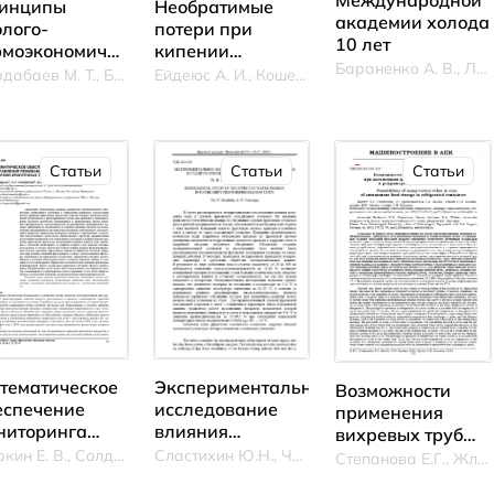
инципы
Необратимые
академии холода
олого-
потери при
10 лет
рмоэкономического
кипении
Бараненко А. В., Лаптев Ю. А.
ализа
хладагентов в
Чердабаев М. Т., Баймиров М. Е.
Ейдеюс А. И., Кошелев С. В., Никишин М. Ю.
фективности
змеевиковых
лодильного
испарителях
орудования
и переходе на
Статьи
Статьи
Статьи
вые
онобезопасные
адагенты
Экспериментальное
тематическое
Возможности
исследование
еспечение
применения
влияния
ниторинга
вихревых труб
попадания воды
стояния и
Сластихин Ю.Н., Чернега А.Н.
при автономном
Ларкин Е. В., Солдатов Е. С., Богомолов А. В.
Степанова Е.Г., Жлобо Р.А., Белина Н.Н.
в судовую
равления
хранении