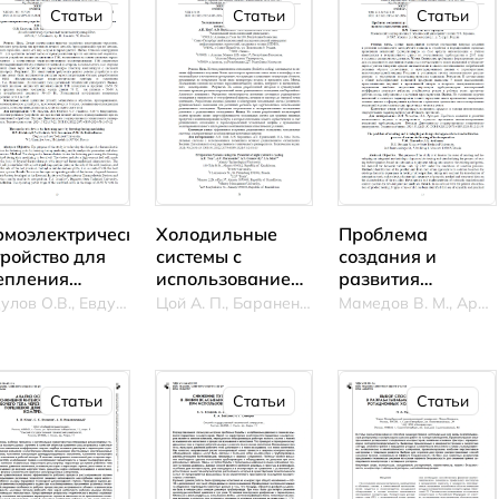
Статьи
Статьи
Статьи
Холодильные
рмоэлектрическое
Проблема
системы с
тройство для
создания и
использованием
епления
развития
потенциала
талей методом
комплексного
Цой А. П., Бараненко А. В., Грановский А.С.
Евдулов О.В., Евдулов Д.В., Гасанова С.Г.
Мамедов В. М., Архаров И. А.
ночного
имораживания
подхода к
радиационного
и их
нормированию
охлаждения
ханической
процесса
работке
проведения
Статьи
Статьи
Статьи
автоматизирован
испытаний
турбодетандеров