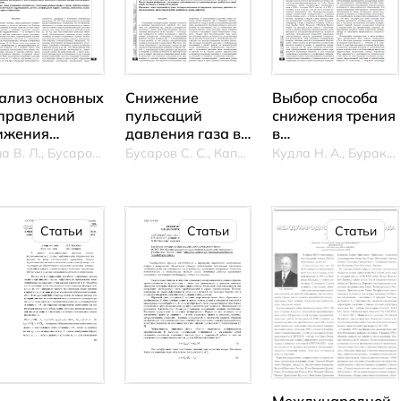
ализ основных
Снижение
Выбор способа
правлений
пульсаций
снижения трения
ижения
давления газа в
в
тенсивности
линии
разрабатываемы
Юша В. Л., Бусаров С. С., Недовенчаный А. В.
Бусаров С. С., Капелюховская А. А., Воронин В. В.
Кудла Н. А., Бураков А. В.
ссовых
всасывания
для
токов рабочего
поршневого
импортозамещен
ла через
компрессора при
ротационных
плотности
использовании
холодильных
Статьи
Статьи
Статьи
бочей камеры
дроссельных
компрессорах
ршневой
шайб
инноходовой
хоходной
мпрессорной
упени
Международной