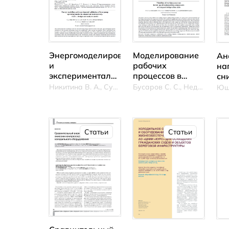
Энергомоделирование
Моделирование
Ан
и
рабочих
на
экспериментальная
процессов в
сн
верификация
тихоходных
ин
Никитина В. А., Сулин А. Б., Муравейников С. С.
Бусаров С. С., Недовенчаный А. В., Капелюховская А. А.
режимов работы
поршневых
ма
теплового насоса
компрессорах
по
при утилизации
компактных
те
теплоты
холодильных
не
Статьи
Статьи
вытяжного
установок
ра
воздуха
по
дл
ти
ко
ст