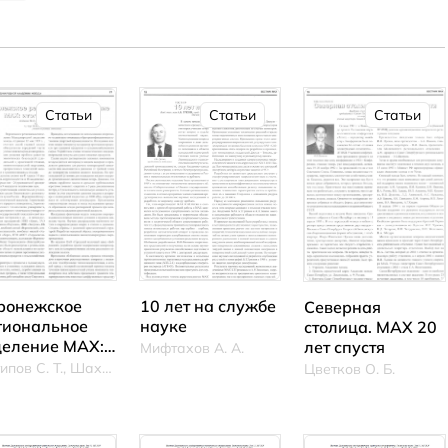
Статьи
Статьи
Статьи
10 лет на службе
ронежское
Северная
науке
гиональное
столица. МАХ 20
деление МАХ:
лет спустя
Мифтахов А. А.
оги и
Антипов С. Т., Шахов С. В.
Цветков О. Б.
рспективы